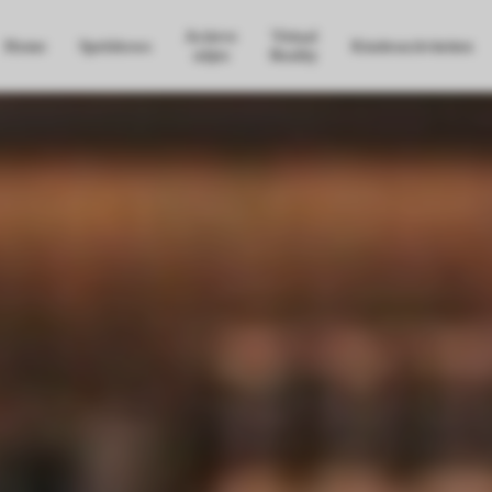
Actieve
Virtual
Home
Spelshows
Kinderactiviteiten
uitjes
Reality