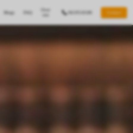
Over
Blogs
FAQ
0619518188
Contact
ons